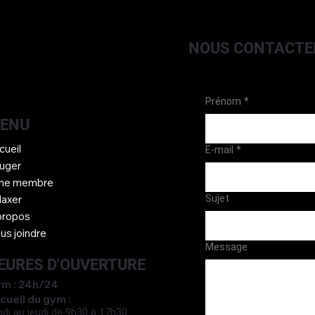
NOUS CONTACTE
Prénom
*
ENU
cueil
E-mail
*
uger
ne membre
Sujet
laxer
propos
us joindre
Message
EURES D'OUVERTURE
m : 24h/24
cueil du gym :
ndi au jeudi de 9h30 à 17h30