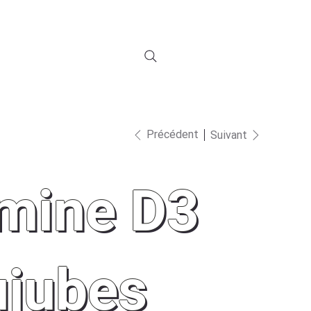
Connexion à Fliip
S
NOUS JOINDRE
ZONE MEMBRE
Précédent
Suivant
amine D3
ujubes