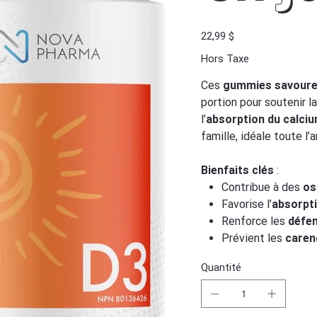
Prix
22,99 $
Hors Taxe
Ces
gummies savoureu
portion pour soutenir l
l’
absorption du calci
famille, idéale toute l’
Bienfaits clés
:
Contribue à des
os
Favorise l’
absorpti
Renforce les
défen
Prévient les
caren
Quantité