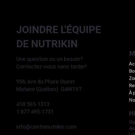
JOINDRE L'ÉQUIPE
DE NUTRIKIN
M
Une question ou un besoin?
Ac
Contactez-nous sans tarder!
Bo
Zo
956, ave du Phare Ouest
Re
Matane (Québec) G4W1V7
À 
No
418 565-1313
1 877 495-1731
H
Gy
info@centrenutrikin.com
Ac
Lu