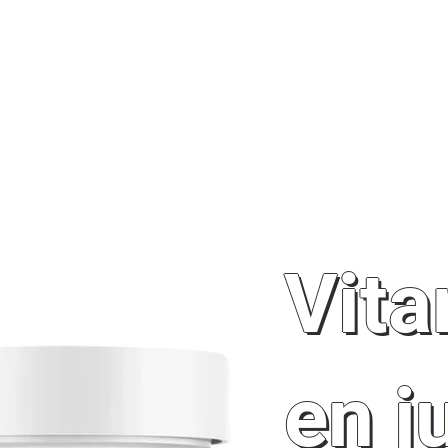
ER
RELAXER
BOUTIQUE NUTRISHOP
À PROPO
Vit
en j