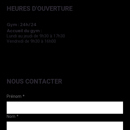
HEURES D'OUVERTURE
Gym : 24h/24
Accueil du gym :
Lundi au jeudi de 9h30 à 17h30
Vendredi de 9h30 à 16h00
NOUS CONTACTER
Prénom
*
Nom
*