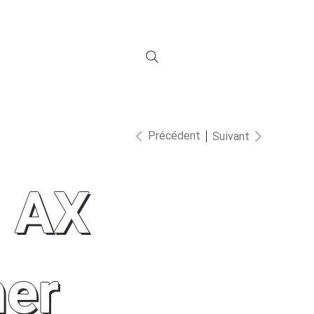
Connexion à Fliip
S
NOUS JOINDRE
ZONE MEMBRE
Précédent
Suivant
m AX
ner