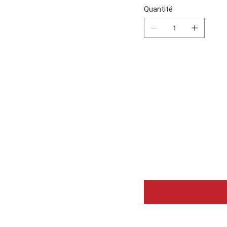
Quantité
L'article 
délai de 5
Laissez-n
afin que 
informer d
produit.