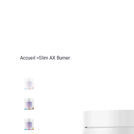
ACCUEIL
BOUG
Accueil
>
Slim AX Burner