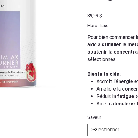
Prix
39,99 $
Hors Taxe
P
our bien commencer la
aide à
stimuler le mé
soutenir la concentra
sélectionnés.
Bienfaits clés
:
Accroît l’
énergie et
Améliore la
concen
Réduit la
fatigue 
Aide à
stimulerer
Saveur