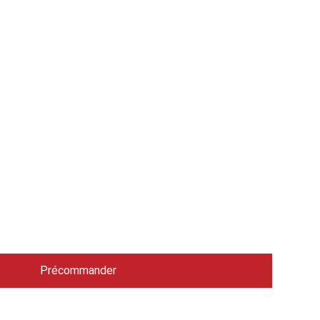
sera disponible dans un
 à 10 jours ouvrables.
ous vos coordonnées
nous puissions vous
e la réception de votre
Précommander