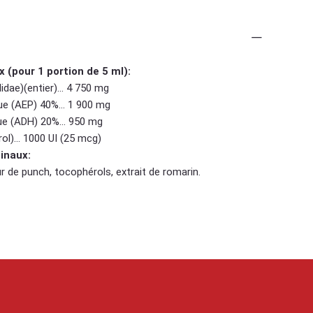
ts
 (pour 1 portion de 5 ml):
idae)(entier)... 4 750 mg
e (AEP) 40%... 1 900 mg
e (ADH) 20%... 950 mg
ol)... 1000 UI (25 mcg)
cinaux:
r de punch, tocophérols, extrait de romarin.