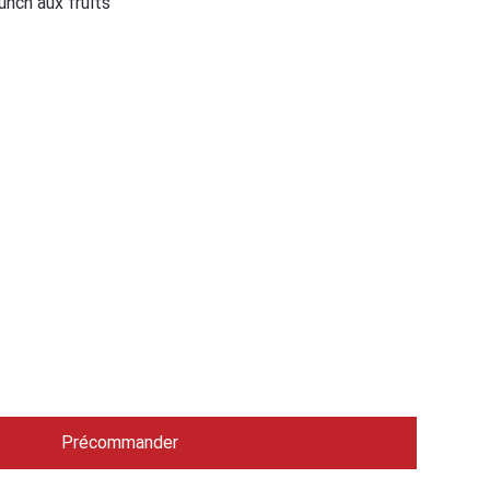
unch aux fruits
sera disponible dans un
 à 10 jours ouvrables.
ous vos coordonnées
nous puissions vous
e la réception de votre
Précommander