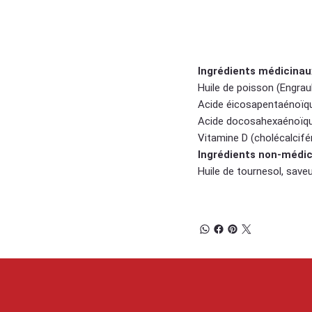
Ingrédien
Ingrédients médicinaux
Huile de poisson (Engraul
Acide éicosapentaénoïqu
Acide docosahexaénoïqu
Vitamine D (cholécalcifér
Ingrédients non-médi
Huile de tournesol, saveu