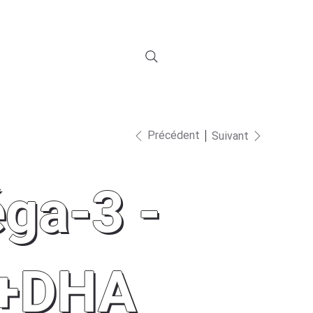
Connexion à Fliip
S
NOUS JOINDRE
ZONE MEMBRE
Précédent
Suivant
ga-3 -
+DHA