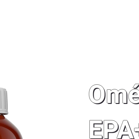
ER
RELAXER
BOUTIQUE NUTRISHOP
À PROPO
Omé
EPA