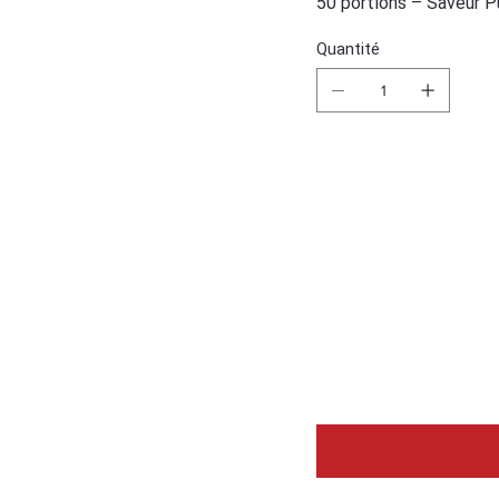
50 portions – Saveur P
Quantité
L'article 
délai de 5
Laissez-n
afin que 
informer d
produit.