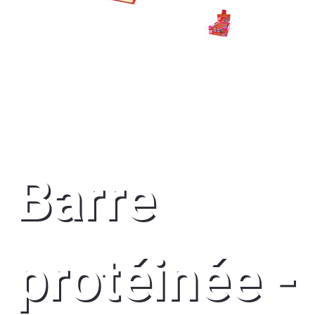
Barre
protéinée -