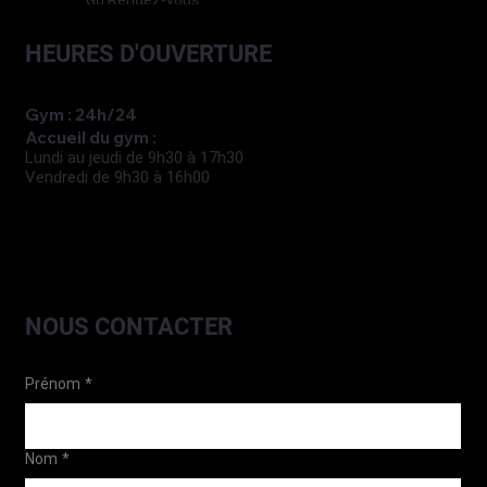
Go Rendez-vous
HEURES D'OUVERTURE
Gym : 24h/24
Accueil du gym :
Lundi au jeudi de 9h30 à 17h30
Vendredi de 9h30 à 16h00
NOUS CONTACTER
Prénom
*
Nom
*