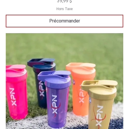
Prix
39,99 $
Hors Taxe
Précommander