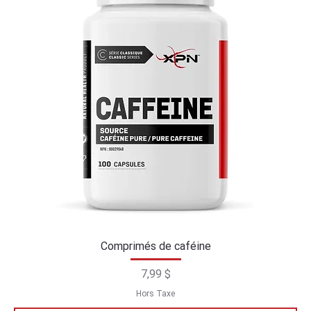
Comprimés de caféine
Prix
7,99 $
Hors Taxe