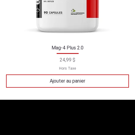
Mag-4 Plus 2.0
Prix
24,99 $
Hors Taxe
Ajouter au panier