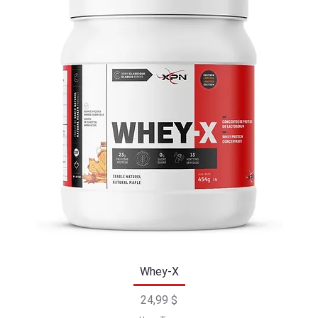
Whey-X
Prix
24,99 $