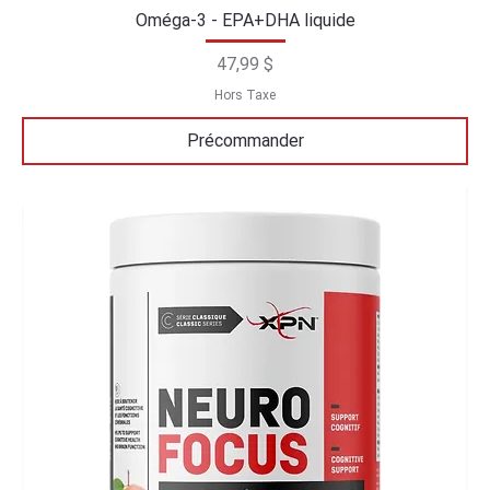
Oméga-3 - EPA+DHA liquide
Prix
47,99 $
Hors Taxe
Précommander