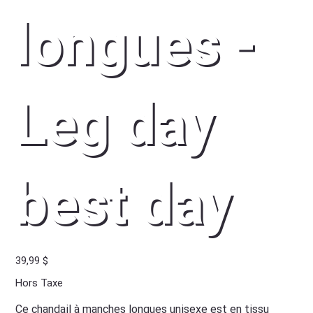
longues -
Leg day
best day
Prix
39,99 $
Hors Taxe
Ce
chandail à manches longues unisexe est en tissu