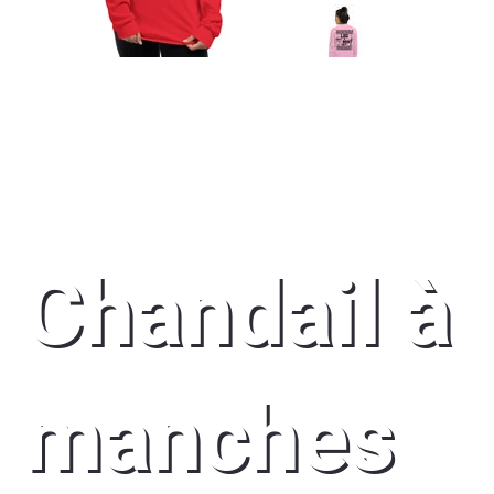
Chandail à
manches